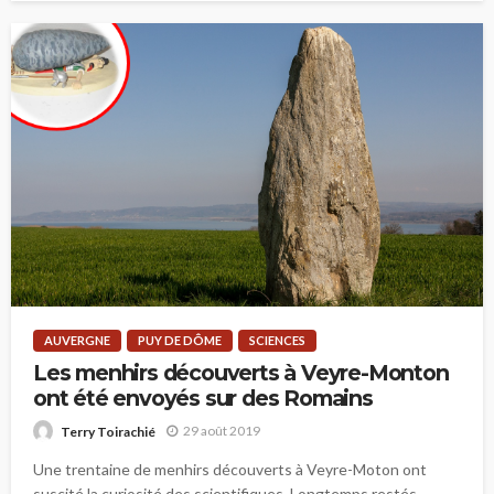
AUVERGNE
PUY DE DÔME
SCIENCES
Les menhirs découverts à Veyre-Monton
ont été envoyés sur des Romains
29 août 2019
Terry Toirachié
Une trentaine de menhirs découverts à Veyre-Moton ont
suscité la curiosité des scientifiques. Longtemps restés