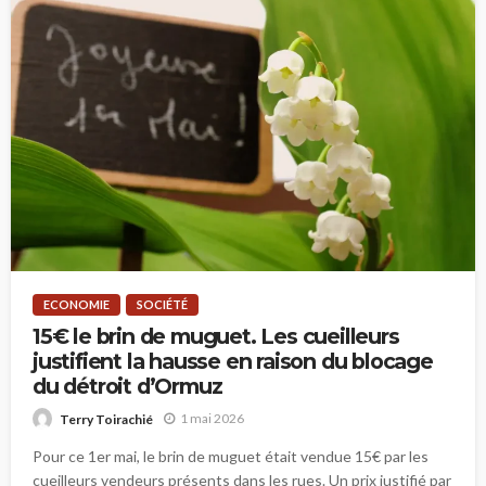
ECONOMIE
SOCIÉTÉ
15€ le brin de muguet. Les cueilleurs
justifient la hausse en raison du blocage
du détroit d’Ormuz
1 mai 2026
Terry Toirachié
Pour ce 1er mai, le brin de muguet était vendue 15€ par les
cueilleurs vendeurs présents dans les rues. Un prix justifié par