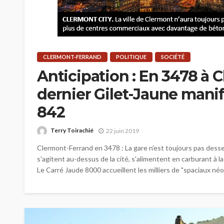
CLERMONT-FERRAND
POLITIQUE
SOCIÉTÉ
Anticipation : En 3478 à 
dernier Gilet-Jaune manif
842
Terry Toirachié
22 juin 2019
Clermont-Ferrand en 3478 : La gare n'est toujours pas desse
s'agitent au-dessus de la cité, s'alimentent en carburant à
Le Carré Jaude 8000 accueillent les milliers de "spaciaux néo-r