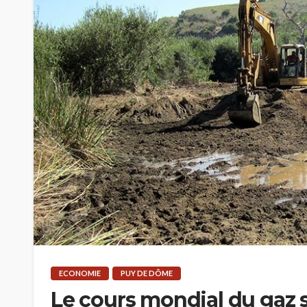
ECONOMIE
PUY DE DÔME
Le cours mondial du gaz s