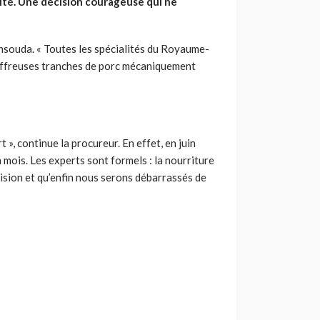
ité. Une décision courageuse qui ne
ensouda. « Toutes les spécialités du Royaume-
s affreuses tranches de porc mécaniquement
, continue la procureur. En effet, en juin
n mois. Les experts sont formels : la nourriture
cision et qu’enfin nous serons débarrassés de