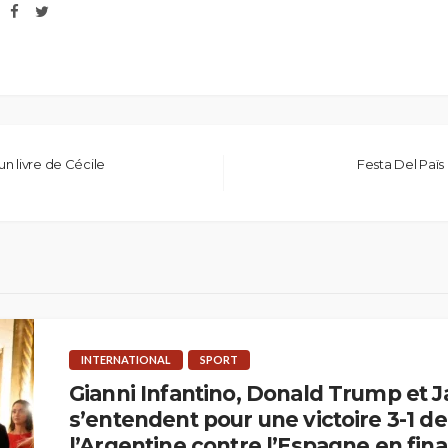
n livre de Cécile
Festa Del Païs 
INTERNATIONAL
SPORT
Gianni Infantino, Donald Trump et Ja
s’entendent pour une victoire 3-1 de
l’Argentine contre l’Espagne en fina