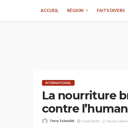
ACCUEIL
RÉGION
FAITS DIVERS
INTERNATIONAL
La nourriture 
contre l’human
Terry Toirachié
3 août 2019
Aucun comme