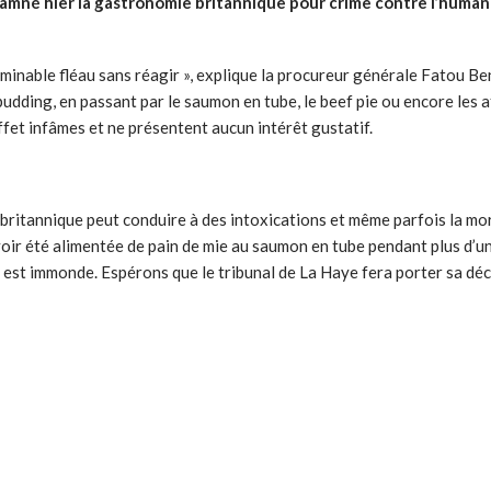
damné hier la gastronomie britannique pour
crime contre l’human
bominable fléau sans réagir », explique la procureur générale Fatou B
k pudding, en passant par le saumon en tube, le beef pie ou encore le
effet infâmes et ne présentent aucun intérêt gustatif.
itannique peut conduire à des intoxications et même parfois la mort »
 avoir été alimentée de pain de mie au saumon en tube pendant plus d’u
, est immonde. Espérons que le tribunal de La Haye fera porter sa dé