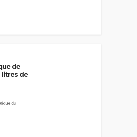
ique de
litres de
ogique du