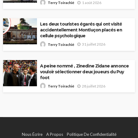
1 août 2026
Terry Toirachié
Les deux touristes égarés qui ont visité
accidentellement Montluçon placés en
cellule psychologique
31 juillet 2026
Terry Toirachié
A peine nommé , Zinedine Zidane annonce
vouloir sélectionner deux joueurs du Puy
foot
28 juillet 2026
Terry Toirachié
Nous Écrire
A Propos
Politique De Confidentialité