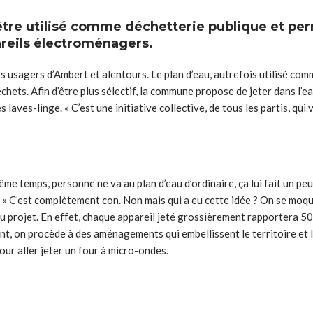
être utilisé comme déchetterie publique et pe
areils électroménagers.
les usagers d’Ambert et alentours. Le plan d’eau, autrefois utilisé co
chets. Afin d’être plus sélectif, la commune propose de jeter dans l’e
ves-linge. « C’est une initiative collective, de tous les partis, qui 
me temps, personne ne va au plan d’eau d’ordinaire, ça lui fait un peu
é : « C’est complètement con. Non mais qui a eu cette idée ? On se moq
du projet. En effet, chaque appareil jeté grossièrement rapportera 50
nt, on procède à des aménagements qui embellissent le territoire et l
pour aller jeter un four à micro-ondes.