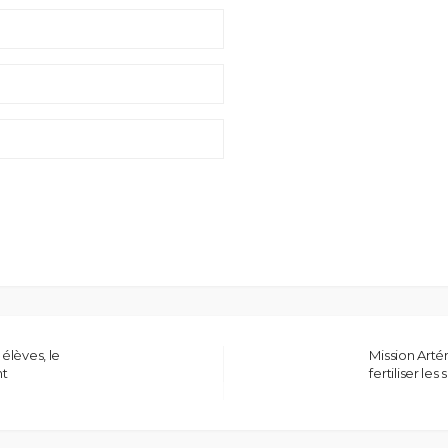
 élèves, le
Mission Arté
nt
fertiliser le