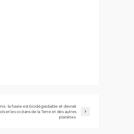
mis : la fusée est biodégradable et devrait
s sols et les océans de la Terre et des autres
planètes.