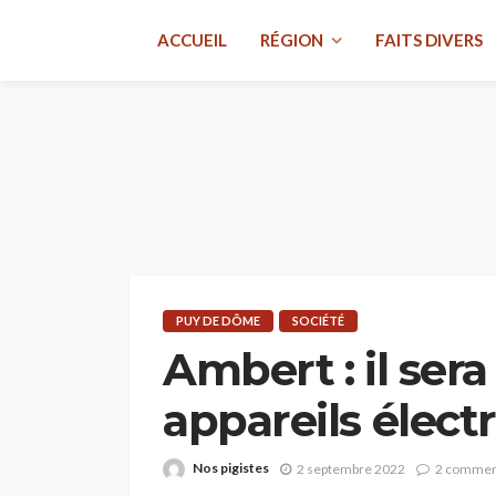
ACCUEIL
RÉGION
FAITS DIVERS
PUY DE DÔME
SOCIÉTÉ
Ambert : il ser
appareils élect
Nos pigistes
2 septembre 2022
2 commen