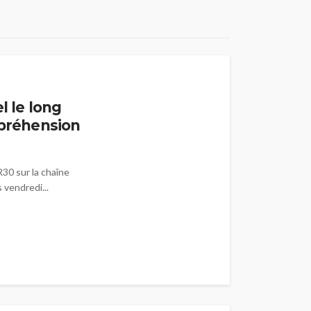
l le long
mpréhension
R30 sur la chaîne
vendredi...