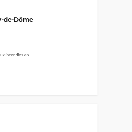
uy-de-Dôme
aux incendies en
s