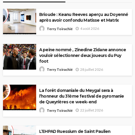
Brioude : Keanu Reeves aperçu au Doyenné
après avoir confondu Matisse et Matrix
4 août 2026
Terry Toirachié
A peine nommé , Zinedine Zidane annonce
vouloir sélectionner deux joueurs du Puy
foot
28 juillet 2026
Terry Toirachié
La forêt domaniale du Meygal sera à
l’honneur du 31ème festival de pyromanie
de Queyrières ce week-end
22 juillet 2026
Terry Toirachié
L’EHPAD Ruessium de Saint Paulien