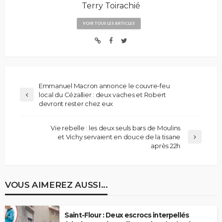
Terry Toirachié
VOIR TOUS LES ARTICLES
Emmanuel Macron annonce le couvre-feu
local du Cézallier : deux vaches et Robert
devront rester chez eux
Vie rebelle : les deux seuls bars de Moulins
et Vichy servaient en douce de la tisane
après 22h
VOUS AIMEREZ AUSSI...
Saint-Flour : Deux escrocs interpellés