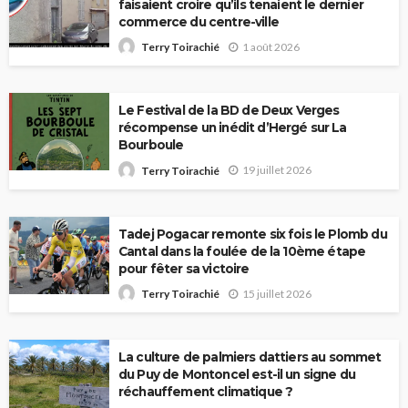
faisaient croire qu’ils tenaient le dernier
commerce du centre-ville
1 août 2026
Terry Toirachié
Le Festival de la BD de Deux Verges
récompense un inédit d’Hergé sur La
Bourboule
19 juillet 2026
Terry Toirachié
Tadej Pogacar remonte six fois le Plomb du
Cantal dans la foulée de la 10ème étape
pour fêter sa victoire
15 juillet 2026
Terry Toirachié
La culture de palmiers dattiers au sommet
du Puy de Montoncel est-il un signe du
réchauffement climatique ?