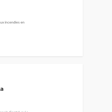
aux incendies en
s
La