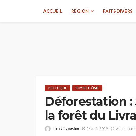
ACCUEIL
RÉGION
FAITS DIVERS
POLITIQUE
PUY DE DÔME
Déforestation :
la forêt du Livr
Terry Toirachié
24 août 2019
Aucun comm