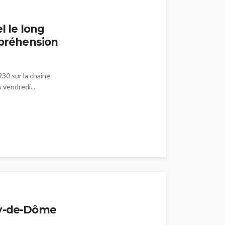
l le long
mpréhension
R30 sur la chaîne
vendredi...
uy-de-Dôme