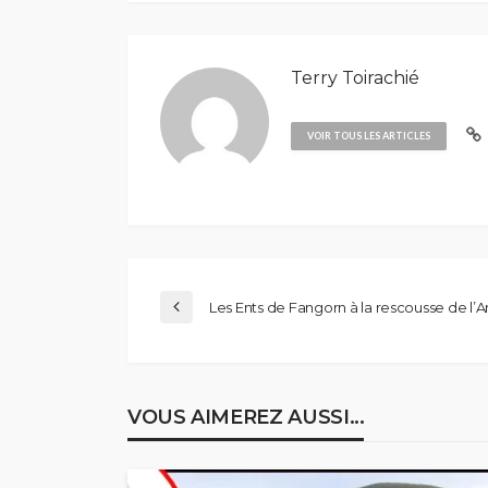
Terry Toirachié
VOIR TOUS LES ARTICLES
Les Ents de Fangorn à la rescousse de l
VOUS AIMEREZ AUSSI...