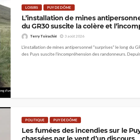
LOISIRS
PUY DE DÔME
L’installation de mines antipersonne
du GR30 suscite la colère et l’inco
Terry Toirachié
3 août 2026
L'installation de mines antipersonnel "surprises" le long du G
des Puys suscite l'incompréhension des randonneurs. Depuis 
POLITIQUE
PUY DE DÔME
Les fumées des incendies sur le P
chassées par le vent d’un discours