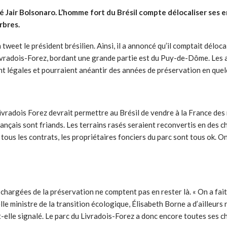
é Jair Bolsonaro. L’homme fort du Brésil compte délocaliser ses 
arbres.
 tweet le président brésilien. Ainsi, il a annoncé qu’il comptait déloc
 Livradois-Forez, bordant une grande partie est du Puy-de-Dôme. Les
t légales et pourraient anéantir des années de préservation en que
Livradois Forez devrait permettre au Brésil de vendre à la France d
Français sont friands. Les terrains rasés seraient reconvertis en de
ous les contrats, les propriétaires fonciers du parc sont tous ok. On le
c chargées de la préservation ne comptent pas en rester là. « On a f
lle ministre de la transition écologique,
Élisabeth Borne a d’ailleurs 
a-t-elle signalé. Le parc du Livradois-Forez a donc encore toutes ses