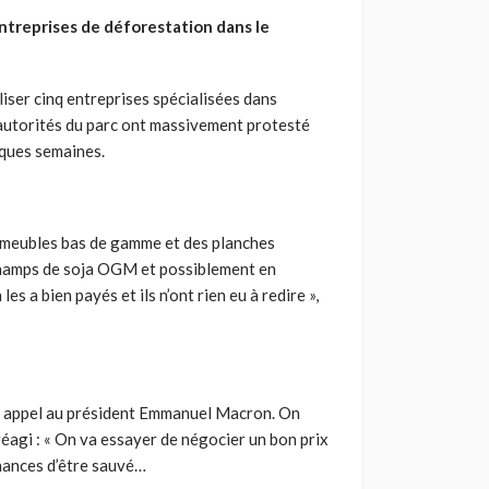
entreprises de déforestation dans le
aliser cinq entreprises spécialisées dans
 autorités du parc ont massivement protesté
lques semaines.
es meubles bas de gamme et des planches
s champs de soja OGM et possiblement en
s a bien payés et ils n’ont rien eu à redire »,
ait appel au président Emmanuel Macron. On
réagi : « On va essayer de négocier un bon prix
 chances d’être sauvé…