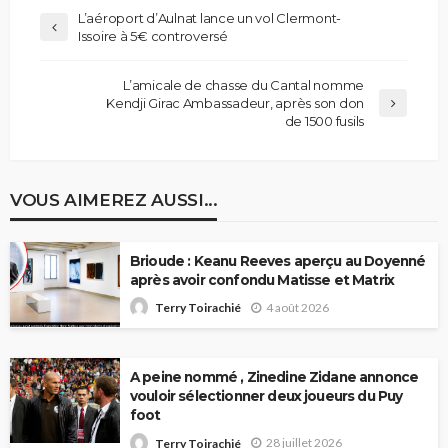
L’aéroport d’Aulnat lance un vol Clermont-
Issoire à 5€ controversé
L’amicale de chasse du Cantal nomme
Kendji Girac Ambassadeur, après son don
de 1500 fusils
VOUS AIMEREZ AUSSI...
Brioude : Keanu Reeves aperçu au Doyenné
après avoir confondu Matisse et Matrix
4 août 2026
Terry Toirachié
A peine nommé , Zinedine Zidane annonce
vouloir sélectionner deux joueurs du Puy
foot
28 juillet 2026
Terry Toirachié