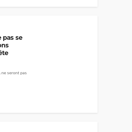
e pas se
ons
ête
A ne seront pas