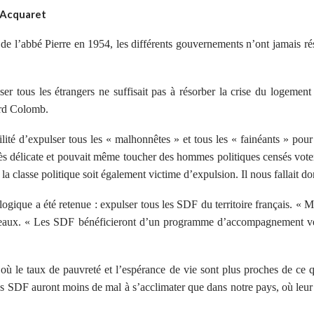
-Acquaret
de l’abbé Pierre en 1954, les différents gouvernements n’ont jamais ré
tous les étrangers ne suffisait pas à résorber la crise du logement p
ard Colomb.
ité d’expulser tous les « malhonnêtes » et tous les « fainéants » pour
 très délicate et pouvait même toucher des hommes politiques censés vote
a classe politique soit également victime d’expulsion. Il nous fallait don
s logique a été retenue : expulser tous les SDF du territoire français. 
aux. « Les SDF bénéficieront d’un programme d’accompagnement vers l
 où le taux de pauvreté et l’espérance de vie sont plus proches de ce qu
es SDF auront moins de mal à s’acclimater que dans notre pays, où leur 