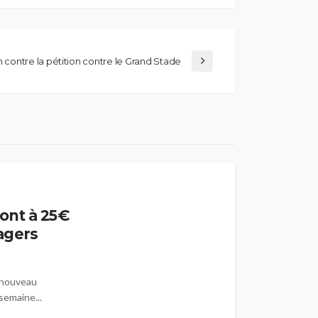
n contre la pétition contre le Grand Stade
ont à 25€
agers
 nouveau
semaine...