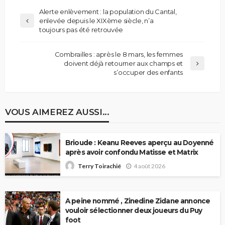
Alerte enlèvement : la population du Cantal,
enlevée depuis le XIXème siècle, n’a
toujours pas été retrouvée
Combrailles : après le 8 mars, les femmes
doivent déjà retourner aux champs et
s’occuper des enfants
VOUS AIMEREZ AUSSI...
Brioude : Keanu Reeves aperçu au Doyenné
après avoir confondu Matisse et Matrix
4 août 2026
Terry Toirachié
A peine nommé , Zinedine Zidane annonce
vouloir sélectionner deux joueurs du Puy
foot