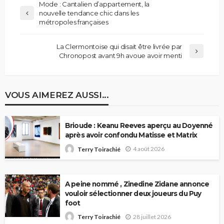
Mode : Cantalien d’appartement, la
nouvelle tendance chic dans les
métropoles françaises
La Clermontoise qui disait être livrée par
Chronopost avant 9h avoue avoir menti
VOUS AIMEREZ AUSSI...
Brioude : Keanu Reeves aperçu au Doyenné
après avoir confondu Matisse et Matrix
4 août 2026
Terry Toirachié
A peine nommé , Zinedine Zidane annonce
vouloir sélectionner deux joueurs du Puy
foot
28 juillet 2026
Terry Toirachié