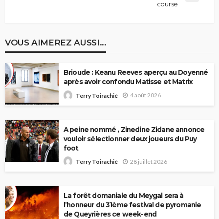
course
VOUS AIMEREZ AUSSI...
Brioude : Keanu Reeves aperçu au Doyenné
après avoir confondu Matisse et Matrix
4 août 2026
Terry Toirachié
A peine nommé , Zinedine Zidane annonce
vouloir sélectionner deux joueurs du Puy
foot
28 juillet 2026
Terry Toirachié
La forêt domaniale du Meygal sera à
l’honneur du 31ème festival de pyromanie
de Queyrières ce week-end