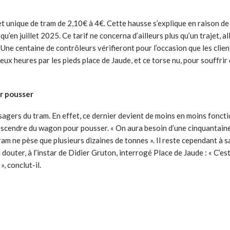
ket unique de tram de 2,10€ à 4€. Cette hausse s’explique en raison de
’en juillet 2025. Ce tarif ne concerna d’ailleurs plus qu’un trajet, all
Une centaine de contrôleurs vérifieront pour l’occasion que les clie
ux heures par les pieds place de Jaude, et ce torse nu, pour souffrir
r pousser
sagers du tram. En effet, ce dernier devient de moins en moins fonctio
escendre du wagon pour pousser. « On aura besoin d’une cinquantaine
e tram ne pèse que plusieurs dizaines de tonnes ». Il reste cependant à
uter, à l’instar de Didier Gruton, interrogé Place de Jaude : « C’est
», conclut-il.