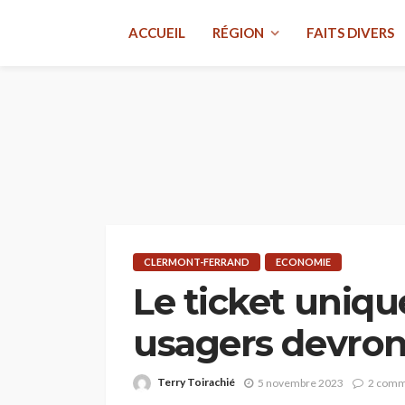
ACCUEIL
RÉGION
FAITS DIVERS
CLERMONT-FERRAND
ECONOMIE
Le ticket uniqu
usagers devron
Terry Toirachié
5 novembre 2023
2 comm