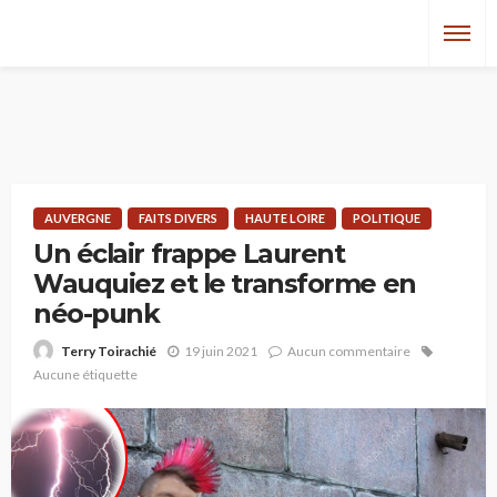
AUVERGNE
FAITS DIVERS
HAUTE LOIRE
POLITIQUE
Un éclair frappe Laurent
Wauquiez et le transforme en
néo-punk
19 juin 2021
Aucun commentaire
Terry Toirachié
Aucune étiquette