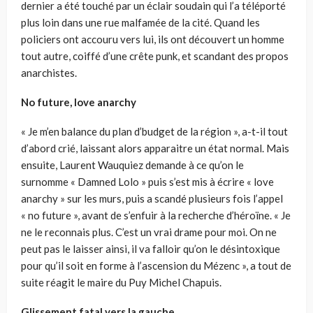
dernier a été touché par un éclair soudain qui l’a téléporté
plus loin dans une rue malfamée de la cité. Quand les
policiers ont accouru vers lui, ils ont découvert un homme
tout autre, coiffé d’une crête punk, et scandant des propos
anarchistes.
No future, love anarchy
« Je m’en balance du plan d’budget de la région », a-t-il tout
d’abord crié, laissant alors apparaitre un état normal. Mais
ensuite, Laurent Wauquiez demande à ce qu’on le
surnomme « Damned Lolo » puis s’est mis à écrire « love
anarchy » sur les murs, puis a scandé plusieurs fois l’appel
« no future », avant de s’enfuir à la recherche d’héroïne. « Je
ne le reconnais plus. C’est un vrai drame pour moi. On ne
peut pas le laisser ainsi, il va falloir qu’on le désintoxique
pour qu’il soit en forme à l’ascension du Mézenc », a tout de
suite réagit le maire du Puy Michel Chapuis.
Glissement fatal vers la gauche