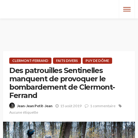
CLERMONT-FERRAND
FAITS DIVERS
PUY DE DÔME
Des patrouilles Sentinelles
manquent de provoquer le
bombardement de Clermont-
Ferrand
15 août 2019
1 commentaire
Jean-Jean Petit-Jean
Aucune étiquette