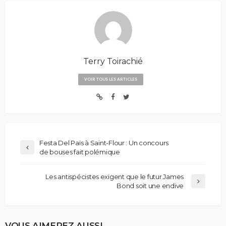
Terry Toirachié
VOIR TOUS LES ARTICLES
Festa Del Païs à Saint-Flour : Un concours
de bouses fait polémique
Les antispécistes exigent que le futur James
Bond soit une endive
VOUS AIMEREZ AUSSI...