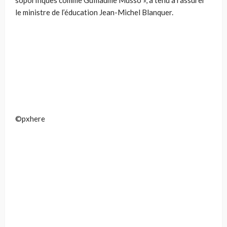
soporifiques comme Guillaume Musso », a tenu à rassurer
le ministre de l’éducation Jean-Michel Blanquer.
©pxhere