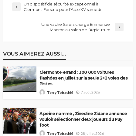
Un dispositif de sécurité exceptionnel à
Clermont-Ferrand pour l’Acte XV samedi
Une vache Salers charge Emmanuel
Macron au salon de l’Agriculture
VOUS AIMEREZ AUSSI...
Clermont-Ferrand : 300 000 voitures
flashées en juillet sur la seule 2×2 voies des
Pistes
7 août 2026
Terry Toirachié
A peine nommé , Zinedine Zidane annonce
vouloir sélectionner deux joueurs du Puy
foot
28 juillet 2026
Terry Toirachié