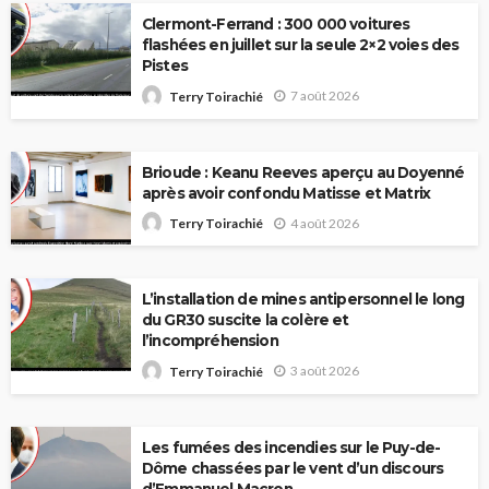
Clermont-Ferrand : 300 000 voitures
flashées en juillet sur la seule 2×2 voies des
Pistes
7 août 2026
Terry Toirachié
Brioude : Keanu Reeves aperçu au Doyenné
après avoir confondu Matisse et Matrix
4 août 2026
Terry Toirachié
L’installation de mines antipersonnel le long
du GR30 suscite la colère et
l’incompréhension
3 août 2026
Terry Toirachié
Les fumées des incendies sur le Puy-de-
Dôme chassées par le vent d’un discours
d’Emmanuel Macron