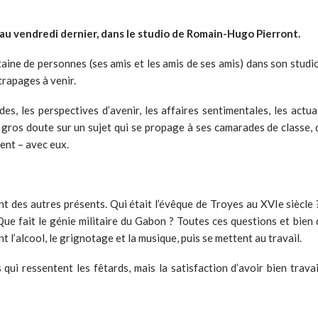
i au vendredi dernier, dans le studio de Romain-Hugo Pierront.
aine de personnes (ses amis et les amis de ses amis) dans son studio
rapages à venir.
des, les perspectives d’avenir, les affaires sentimentales, les actu
n gros doute sur un sujet qui se propage à ses camarades de classe, q
ent – avec eux.
nt des autres présents. Qui était l’évêque de Troyes au XVIe siècle
ue fait le génie militaire du Gabon ? Toutes ces questions et bien d
t l’alcool, le grignotage et la musique, puis se mettent au travail.
s qui ressentent les fêtards, mais la satisfaction d’avoir bien trava