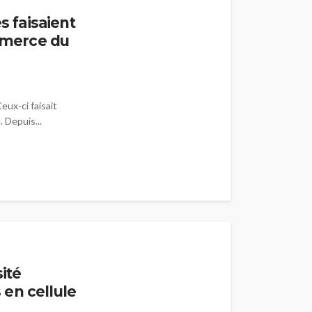
s faisaient
ommerce du
eux-ci faisait
 Depuis...
ité
en cellule