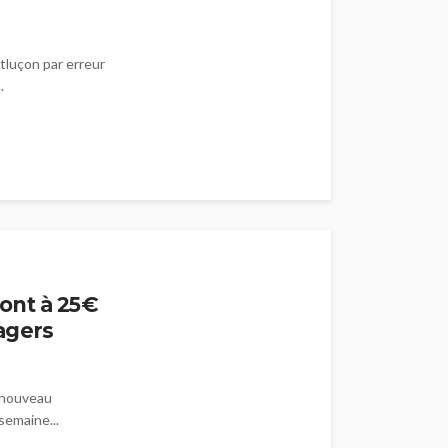
tluçon par erreur
.
ont à 25€
agers
 nouveau
semaine...