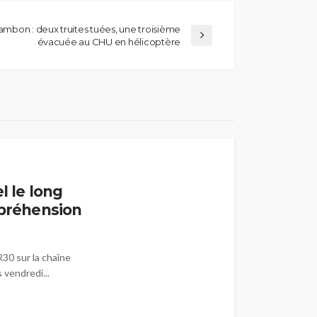
mbon : deux truites tuées, une troisième
évacuée au CHU en hélicoptère
l le long
mpréhension
R30 sur la chaîne
vendredi...