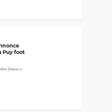
annonce
u Puy foot
dine Zidane, a