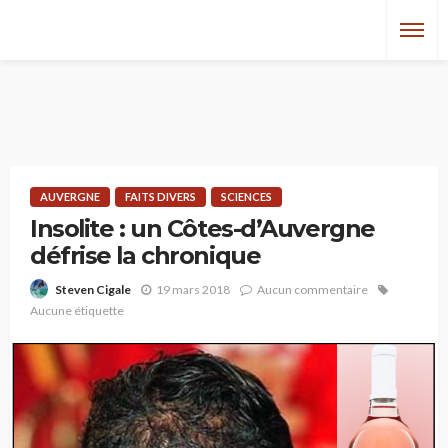
AUVERGNE
FAITS DIVERS
SCIENCES
Insolite : un Côtes-d’Auvergne
défrise la chronique
19 mars 2018
Aucun commentaire
Steven Cigale
Aucune étiquette