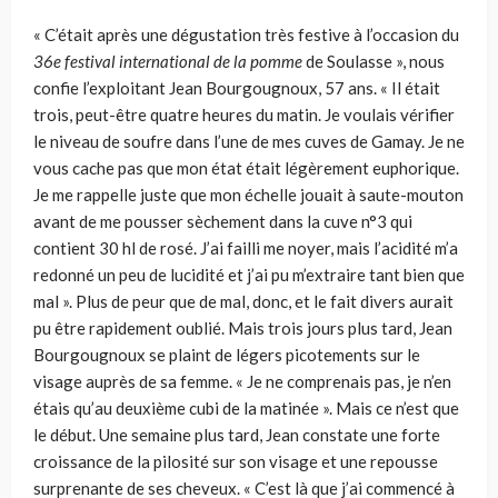
« C’était après une dégustation très festive à l’occasion du
36e festival international de la pomme
de Soulasse », nous
confie l’exploitant Jean Bourgougnoux, 57 ans. « Il était
trois, peut-être quatre heures du matin. Je voulais vérifier
le niveau de soufre dans l’une de mes cuves de Gamay. Je ne
vous cache pas que mon état était légèrement euphorique.
Je me rappelle juste que mon échelle jouait à saute-mouton
avant de me pousser sèchement dans la cuve n°3 qui
contient 30 hl de rosé. J’ai failli me noyer, mais l’acidité m’a
redonné un peu de lucidité et j’ai pu m’extraire tant bien que
mal ». Plus de peur que de mal, donc, et le fait divers aurait
pu être rapidement oublié. Mais trois jours plus tard, Jean
Bourgougnoux se plaint de légers picotements sur le
visage auprès de sa femme. « Je ne comprenais pas, je n’en
étais qu’au deuxième cubi de la matinée ». Mais ce n’est que
le début. Une semaine plus tard, Jean constate une forte
croissance de la pilosité sur son visage et une repousse
surprenante de ses cheveux. « C’est là que j’ai commencé à