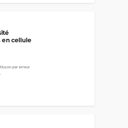
ité
en cellule
tluçon par erreur
.