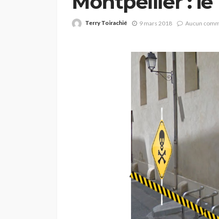
Montpellier : l
Terry Toirachié
9 mars 2018
Aucun comm