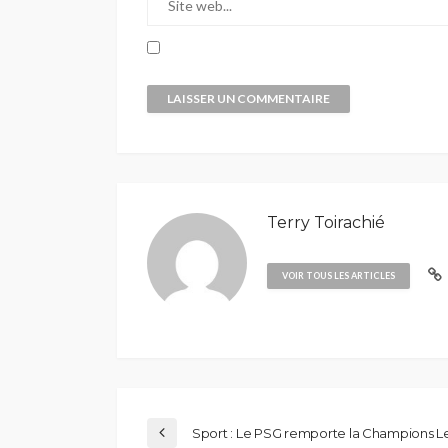
Terry Toirachié
VOIR TOUS LES ARTICLES
Sport : Le PSG remporte la Champions L