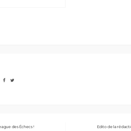
eague des Échecs !
Edito de la rédact