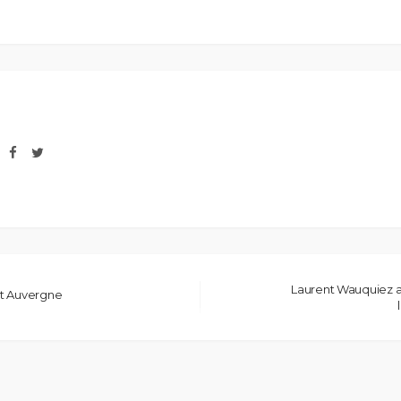
Laurent Wauquiez a
ot Auvergne