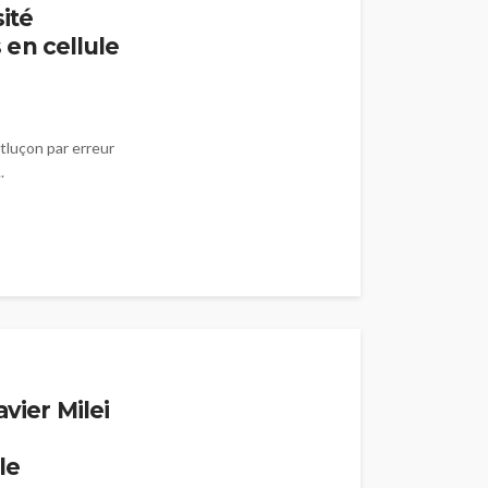
ité
en cellule
tluçon par erreur
.
vier Milei
le