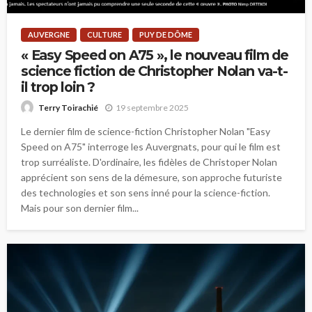
AUVERGNE
CULTURE
PUY DE DÔME
« Easy Speed on A75 », le nouveau film de
science fiction de Christopher Nolan va-t-
il trop loin ?
19 septembre 2025
Terry Toirachié
Le dernier film de science-fiction Christopher Nolan "Easy
Speed on A75" interroge les Auvergnats, pour qui le film est
trop surréaliste. D'ordinaire, les fidèles de Christoper Nolan
apprécient son sens de la démesure, son approche futuriste
des technologies et son sens inné pour la science-fiction.
Mais pour son dernier film...