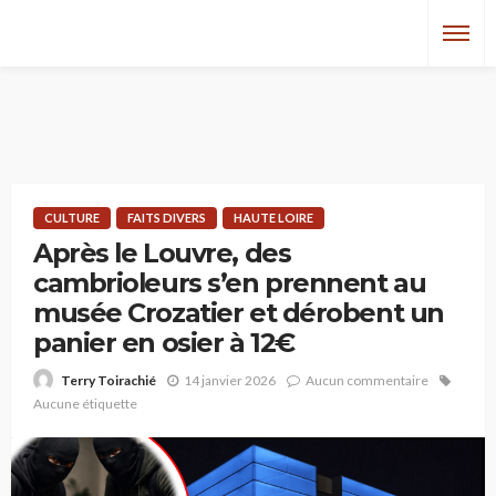
CULTURE
FAITS DIVERS
HAUTE LOIRE
Après le Louvre, des
cambrioleurs s’en prennent au
musée Crozatier et dérobent un
panier en osier à 12€
14 janvier 2026
Aucun commentaire
Terry Toirachié
Aucune étiquette