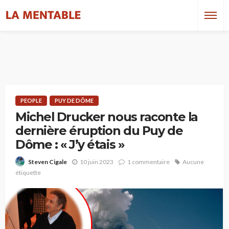
PEOPLE
PUY DE DÔME
Michel Drucker nous raconte la
dernière éruption du Puy de
Dôme : « J’y étais »
10 juin 2023
1 commentaire
Aucune
Steven Cigale
étiquette