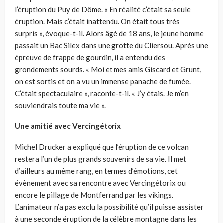
l’éruption du Puy de Dôme. « En réalité c’était sa seule
éruption. Mais c’était inattendu. On était tous très
surpris », évoque-t-il. Alors âgé de 18 ans, le jeune homme
passait un Bac Silex dans une grotte du Cliersou. Après une
épreuve de frappe de gourdin, il a entendu des
grondements sourds. « Moi et mes amis Giscard et Grunt,
on est sortis et on a vu un immense panache de fumée.
C’était spectaculaire », raconte-t-il. « J’y étais. Je m’en
souviendrais toute ma vie ».
Une amitié avec Vercingétorix
Michel Drucker a expliqué que l’éruption de ce volcan
restera l’un de plus grands souvenirs de sa vie. Il met
d’ailleurs au même rang, en termes d’émotions, cet
évènement avec sa rencontre avec Vercingétorix ou
encore le pillage de Montferrand par les vikings.
L’animateur n’a pas exclu la possibilité qu’il puisse assister
à une seconde éruption de la célèbre montagne dans les