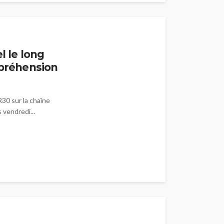
l le long
mpréhension
R30 sur la chaîne
vendredi...