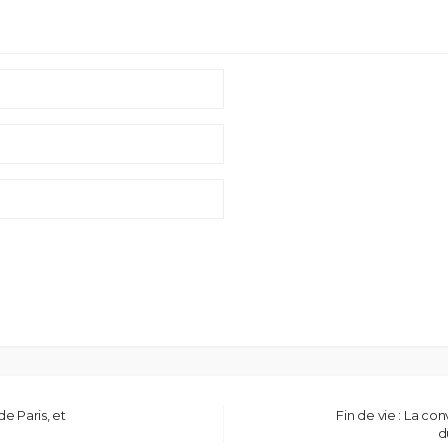
e Paris, et
Fin de vie : La c
d