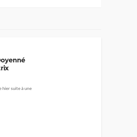
 Doyenné
rix
 hier suite à une