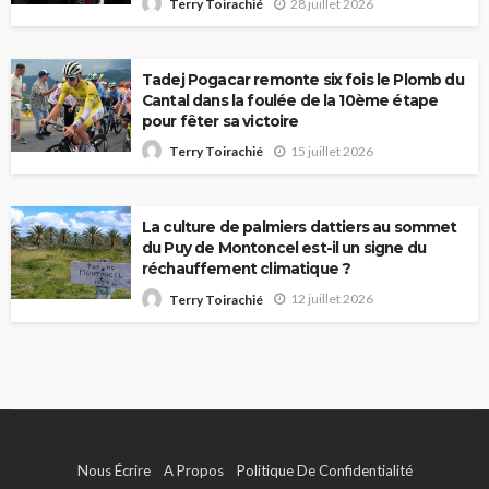
28 juillet 2026
Terry Toirachié
Tadej Pogacar remonte six fois le Plomb du
Cantal dans la foulée de la 10ème étape
pour fêter sa victoire
15 juillet 2026
Terry Toirachié
La culture de palmiers dattiers au sommet
du Puy de Montoncel est-il un signe du
réchauffement climatique ?
12 juillet 2026
Terry Toirachié
Nous Écrire
A Propos
Politique De Confidentialité