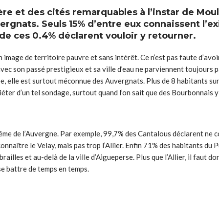
e et des cités remarquables à l’instar de Mouli
gnats. Seuls 15% d’entre eux connaissent l’exis
 de ces 0.4% déclarent vouloir y retourner.
on image de territoire pauvre et sans intérêt. Ce n’est pas faute d’avo
ec son passé prestigieux et sa ville d’eau ne parviennent toujours 
rée, elle est surtout méconnue des Auvergnats. Plus de 8 habitants sur
uiéter d’un tel sondage, surtout quand l’on sait que des Bourbonnais 
ême de l’Auvergne. Par exemple, 99,7% des Cantalous déclarent ne c
nnaître le Velay, mais pas trop l’Allier. Enfin 71% des habitants du
ailles et au-delà de la ville d’Aigueperse. Plus que l’Allier, il faut
 se battre de temps en temps.