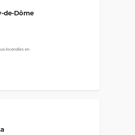
uy-de-Dôme
aux incendies en
s
La