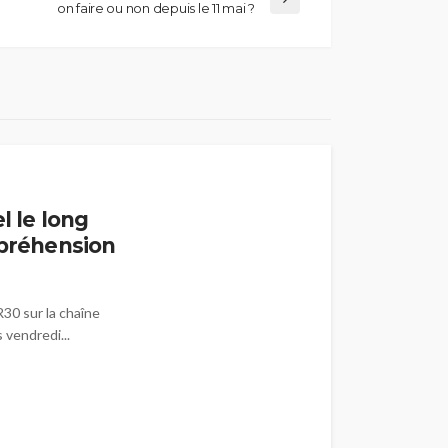
on faire ou non depuis le 11 mai ?
l le long
mpréhension
R30 sur la chaîne
vendredi...