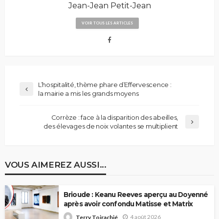
Jean-Jean Petit-Jean
VOIR TOUS LES ARTICLES
L’hospitalité, thème phare d’Effervescence :
la mairie a mis les grands moyens
Corrèze : face à la disparition des abeilles,
des élevages de noix volantes se multiplient
VOUS AIMEREZ AUSSI...
Brioude : Keanu Reeves aperçu au Doyenné
après avoir confondu Matisse et Matrix
4 août 2026
Terry Toirachié