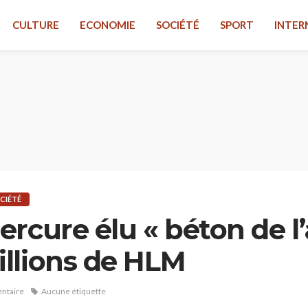
CULTURE
ECONOMIE
SOCIÉTÉ
SPORT
INTER
CIÉTÉ
rcure élu « béton de l’
llions de HLM
ntaire
Aucune étiquette