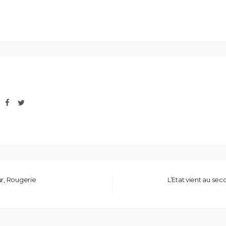
ur, Rougerie
L’Etat vient au s