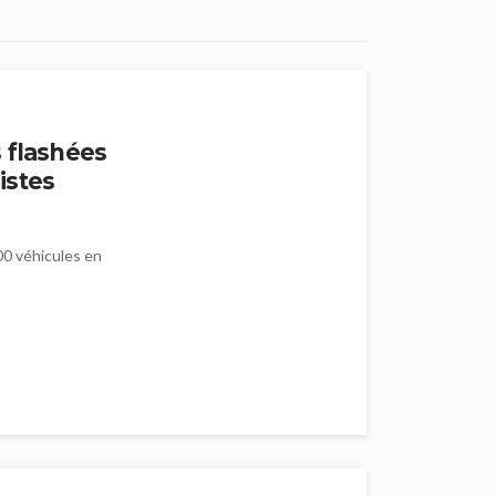
 flashées
Pistes
000 véhicules en