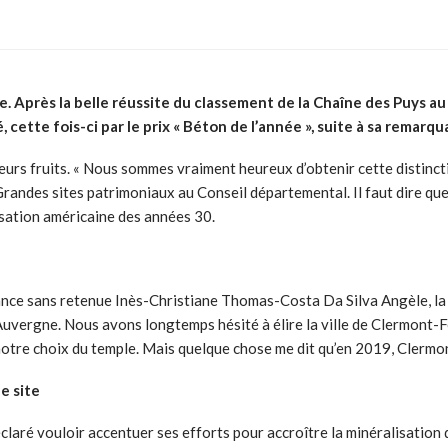
e. Après la belle réussite du classement de la Chaîne des Puys a
cette fois-ci par le prix « Béton de l’année », suite à sa remarq
leurs fruits. « Nous sommes vraiment heureux d’obtenir cette distincti
randes sites patrimoniaux au Conseil départemental. Il faut dire que l
isation américaine des années 30.
lance sans retenue
Inès-Christiane Thomas-
Costa Da Silva Angèle, la
 Auvergne. Nous avons longtemps hésité à élire la ville de Clermont-
notre choix du temple. Mais quelque chose me dit qu’en 2019, Clermon
e site
claré vouloir accentuer ses efforts pour accroître la minéralisation