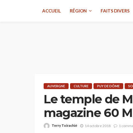
ACCUEIL
RÉGION
FAITS DIVERS
AUVERGNE
CULTURE
PUY DE DÔME
SO
Le temple de Me
magazine 60 Mi
Terry Toirachié
14 octobre 2018
1 comme