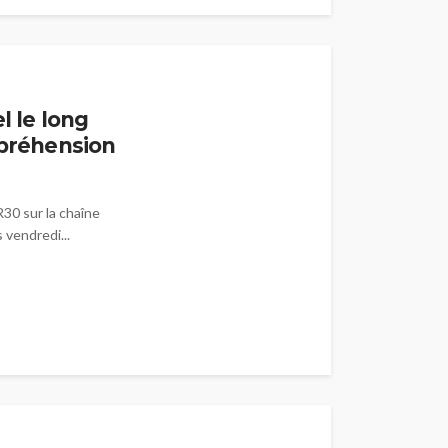
l le long
mpréhension
R30 sur la chaîne
vendredi...