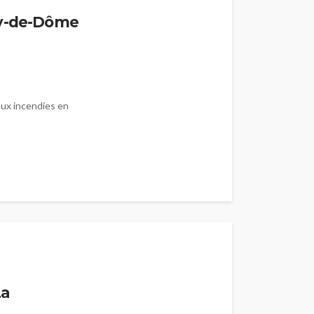
uy-de-Dôme
aux incendies en
s
La