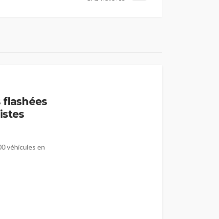
 flashées
Pistes
000 véhicules en