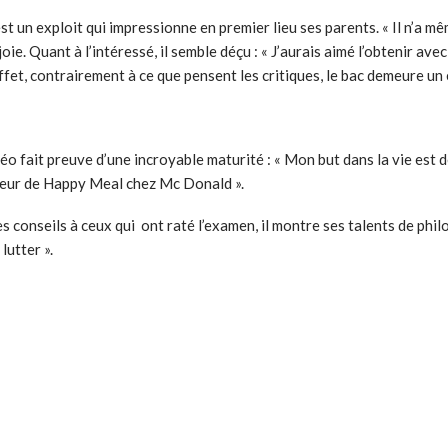
st un exploit qui impressionne en premier lieu ses parents. « Il n’a mêm
ie. Quant à l’intéressé, il semble déçu : « J’aurais aimé l’obtenir av
 effet, contrairement à ce que pensent les critiques, le bac demeure u
o fait preuve d’une incroyable maturité : « Mon but dans la vie est de
ndeur de Happy Meal chez Mc Donald ».
conseils à ceux qui ont raté l’examen, il montre ses talents de philos
lutter ».