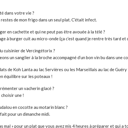
té dans votre vie ?
restes de mon frigo dans un seul plat. C’était infect.
er en cachette et qui ne peut pas être avouée à la télé ?
e à burger cuit au micro-onde (ça c’est quand je rentre très tard et q
u cuisinier de Vercingétorix ?
eons un sanglier à la broche accompagné d’un bon vin bu dans une co
ats de Koh Lanta au lac Servières ou les Marseillais au lac de Guéry 
n équilibre sur les poteaux !
grémenter un vacherin glacé ?
 choisir une !
dalou en cocotte au motarin blanc ?
fait pour un dimanche midi.
pas mal » pour un plat que vous avez mis 4 heures à préparer et qui a 