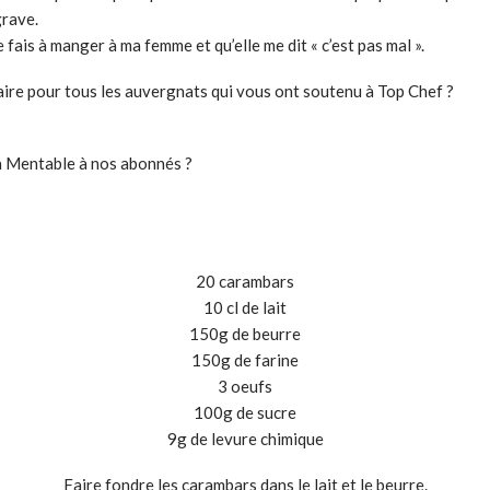
grave.
fais à manger à ma femme et qu’elle me dit « c’est pas mal ».
faire pour tous les auvergnats qui vous ont soutenu à Top Chef ?
a Mentable à nos abonnés ?
20 carambars
10 cl de lait
150g de beurre
150g de farine
3 oeufs
100g de sucre
9g de levure chimique
Faire fondre les carambars dans le lait et le beurre.