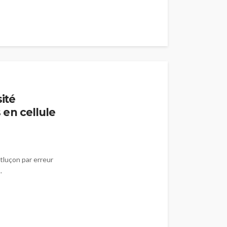
ité
en cellule
tluçon par erreur
.