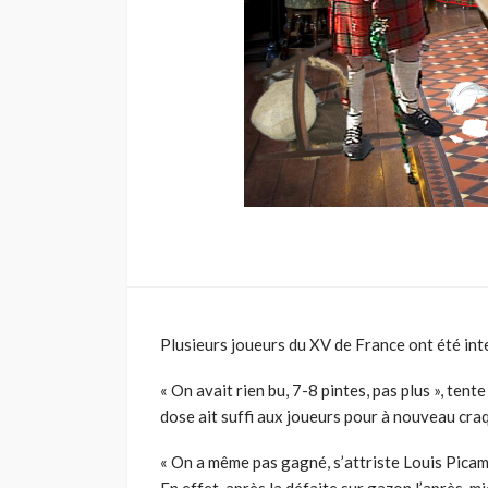
Plusieurs joueurs du XV de France ont été int
« On avait rien bu, 7-8 pintes, pas plus », te
dose ait suffi aux joueurs pour à nouveau cr
« On a même pas gagné, s’attriste Louis Picam
En effet, après la défaite sur gazon l’après-m