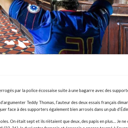
errogés par la police écossaise suite à une bagarre avec des support
nte d’argumenter Teddy Thomas, l’auteur des deux essais français diman
aquer face à des supporters également bien arrosés dans un pub d’Éd
oles. On était sept et ils n’étaient que deux, des papis en plus… Je
idi (32-26), le duel entre français et écossais a encore tourné à l’av