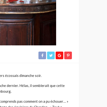
ers écossais dimanche soir.
che dernier. Hélas, il semblerait que cette
imbourg.
 ne comprends pas comment on a pu échouer… »
antage des équipiers du Chardon. « Tout a