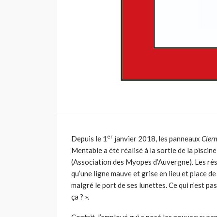
er
Depuis le 1
janvier 2018, les panneaux
Cler
Mentable a été réalisé à la sortie de la pisc
(Association des Myopes d’Auvergne). Les résul
qu’une ligne mauve et grise en lieu et place d
malgré le port de ses lunettes. Ce qui n’est p
ça ? ».
Contrit, l’employé qui a posé les nouveaux p