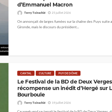
d’Emmanuel Macron
Terry Toirachié
25 juillet 2026
On annonçait de larges fumées sur la chaîne des Puys suite 
Gironde, mais le discours du président...
CANTAL
CULTURE
PUY DE DÔME
Le Festival de la BD de Deux Verge
récompense un inédit d’Hergé sur 
Bourboule
Terry Toirachié
19 juillet 2026
Ce week-end se tenait le festival de la BD de Deux Verges, da