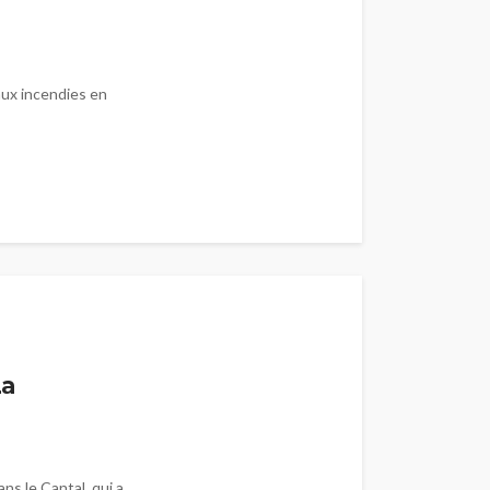
aux incendies en
s
La
ns le Cantal, qui a