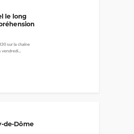
l le long
mpréhension
R30 sur la chaîne
vendredi...
uy-de-Dôme