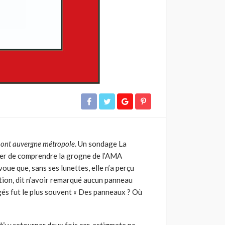
ont auvergne métropole
. Un sondage La
nter de comprendre la grogne de l’AMA
ue que, sans ses lunettes, elle n’a perçu
tation, dit n’avoir remarqué aucun panneau
ogés fut le plus souvent « Des panneaux ? Où
dû y retourner deux fois car, astigmate ne