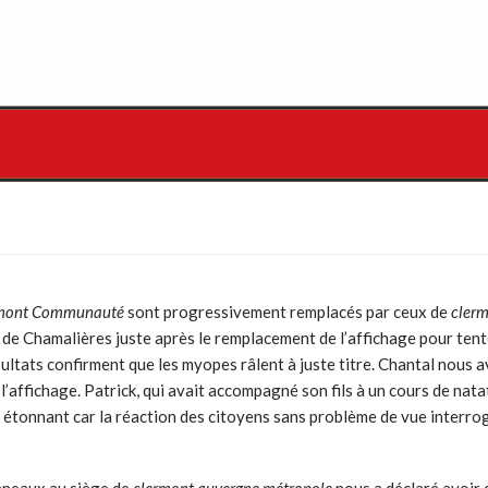
mont Communauté
sont progressivement remplacés par ceux de
clerm
ine de Chamalières juste après le remplacement de l’affichage pour te
tats confirment que les myopes râlent à juste titre. Chantal nous avo
e l’affichage. Patrick, qui avait accompagné son fils à un cours de na
as étonnant car la réaction des citoyens sans problème de vue interr
anneaux au siège de
clermont auvergne métropole
nous a déclaré avoir 