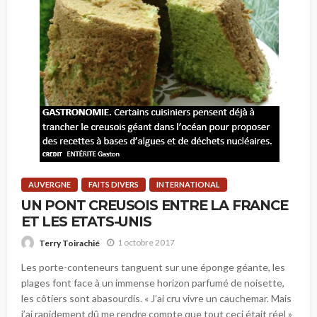
AUVERGNE
FAITS DIVERS
INTERNATIONAL
UN PONT CREUSOIS ENTRE LA FRANCE
ET LES ETATS-UNIS
1 octobre 2017
Terry Toirachié
Les porte-conteneurs tanguent sur une éponge géante, les
plages font face à un immense horizon parfumé de noisette,
les côtiers sont abasourdis. « J’ai cru vivre un cauchemar. Mais
j’ai rapidement dû me rendre compte que tout ceci était réel »