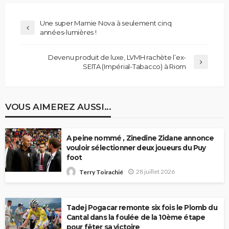
Une super Mamie Nova à seulement cinq
années-lumières !
Devenu produit de luxe, LVMH rachète l’ex-
SEITA (Impérial-Tabacco) à Riom
VOUS AIMEREZ AUSSI...
A peine nommé , Zinedine Zidane annonce
vouloir sélectionner deux joueurs du Puy
foot
28 juillet 2026
Terry Toirachié
Tadej Pogacar remonte six fois le Plomb du
Cantal dans la foulée de la 10ème étape
pour fêter sa victoire