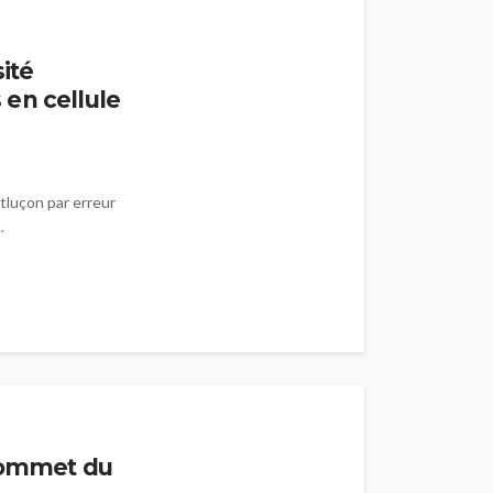
ité
en cellule
tluçon par erreur
.
 sommet du