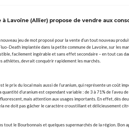
e à Lavoine (Allier) propose de vendre aux co
le nouveau jeu de mot proposé pour la vente d’un tout nouveau produi
 Fluo-Death implantée dans la petite commune de Lavoine, sur les marge
tible, facilement ingérable et sans effet secondaire – en tout cas d
es athlètes, devrait conquérir rapidement les marchés.
’est le prix du local mais aussi de l’uranium, qui représente un coût i
la quantité d’uranium est cependant variable : de 3 à 71% de l’aveu de
r fluorescent, mais attention aux usages importants. En effet, dès de
la ne doit pas gâcher le caractère croustillant et délicieusement citr
s tout le Bourbonnais et quelques supermarchés de la région. Bon a