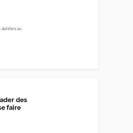
s dattiers au
lader des
e faire