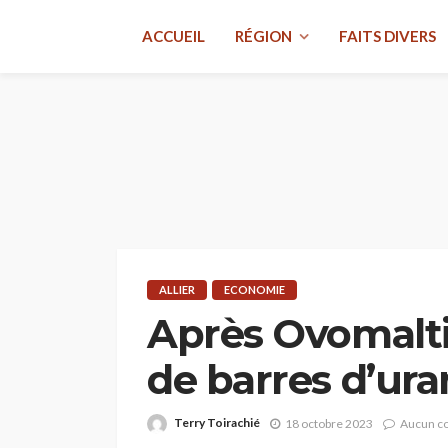
ACCUEIL
RÉGION
FAITS DIVERS
ALLIER
ECONOMIE
Après Ovomalti
de barres d’ura
Terry Toirachié
18 octobre 2023
Aucun c