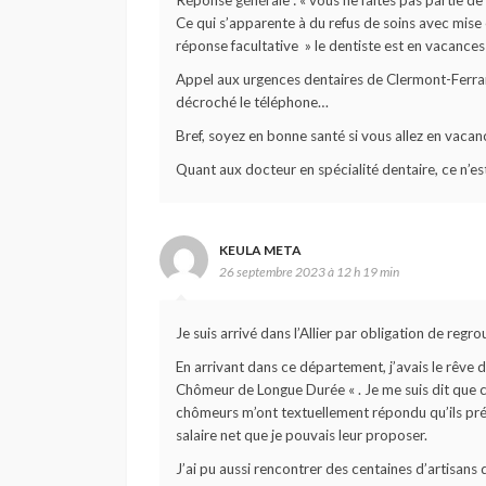
Réponse générale : « vous ne faites pas partie de la
Ce qui s’apparente à du refus de soins avec mise 
réponse facultative » le dentiste est en vacances
Appel aux urgences dentaires de Clermont-Ferran
décroché le téléphone…
Bref, soyez en bonne santé si vous allez en vaca
Quant aux docteur en spécialité dentaire, ce n’est
KEULA META
26 septembre 2023 à 12 h 19 min
Je suis arrivé dans l’Allier par obligation de regr
En arrivant dans ce département, j’avais le rêve de
Chômeur de Longue Durée « . Je me suis dit que c’ét
chômeurs m’ont textuellement répondu qu’ils préfé
salaire net que je pouvais leur proposer.
J’ai pu aussi rencontrer des centaines d’artisans 