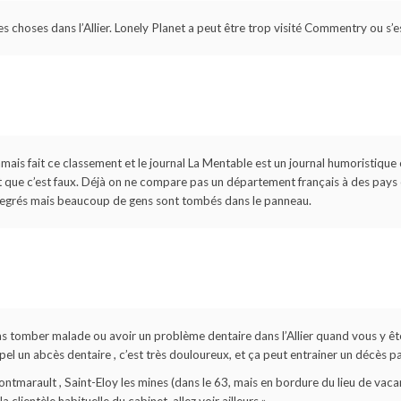
elles choses dans l’Allier. Lonely Planet a peut être trop visité Commentry ou s’
jamais fait ce classement et le journal La Mentable est un journal humoristique
t que c’est faux. Déjà on ne compare pas un département français à des pays 
d degrés mais beaucoup de gens sont tombés dans le panneau.
t pas tomber malade ou avoir un problème dentaire dans l’Allier quand vous y ê
pel un abcès dentaire , c’est très douloureux, et ça peut entrainer un décès p
marault , Saint-Eloy les mines (dans le 63, mais en bordure du lieu de vacan