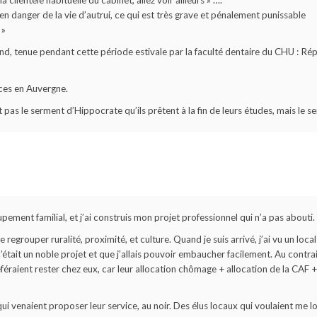
 clientèle habituelle du cabinet, allez voir ailleurs » ….
en danger de la vie d’autrui, ce qui est très grave et pénalement punissable
 »
d, tenue pendant cette période estivale par la faculté dentaire du CHU : Ré
nces en Auvergne.
 pas le serment d’Hippocrate qu’ils prêtent à la fin de leurs études, mais le s
oupement familial, et j’ai construis mon projet professionnel qui n’a pas abouti.
 regrouper ruralité, proximité, et culture. Quand je suis arrivé, j’ai vu un lo
ait un noble projet et que j’allais pouvoir embaucher facilement. Au contraire, 
raient rester chez eux, car leur allocation chômage + allocation de la CAF + 
qui venaient proposer leur service, au noir. Des élus locaux qui voulaient me l