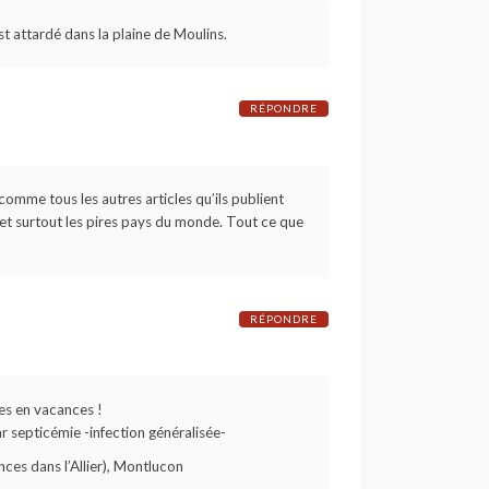
est attardé dans la plaine de Moulins.
RÉPONDRE
 comme tous les autres articles qu’ils publient
et surtout les pires pays du monde. Tout ce que
RÉPONDRE
tes en vacances !
ar septicémie -infection généralisée-
ces dans l’Allier), Montlucon