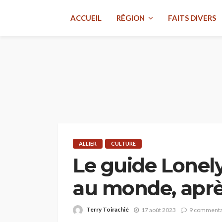
ACCUEIL
RÉGION
FAITS DIVERS
ALLIER
CULTURE
Le guide Lonely 
au monde, après
Terry Toirachié
17 août 2023
9 commenta