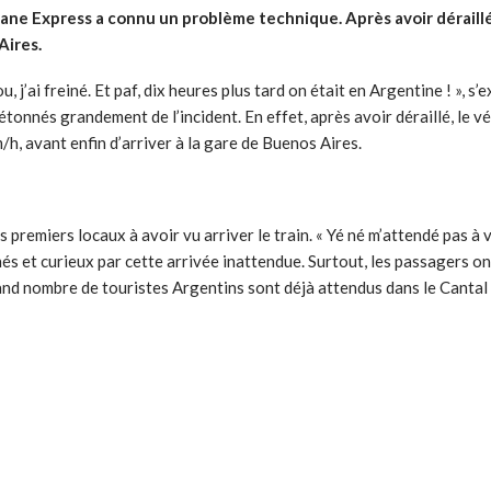
entiane Express a connu un problème technique. Après avoir dérai
Aires.
u, j’ai freiné. Et paf, dix heures plus tard on était en Argentine ! »,
 étonnés grandement de l’incident. En effet, après avoir déraillé, le v
/h, avant enfin d’arriver à la gare de Buenos Aires.
es premiers locaux à avoir vu arriver le train. « Yé né m’attendé pas à
és et curieux par cette arrivée inattendue. Surtout, les passagers o
d nombre de touristes Argentins sont déjà attendus dans le Cantal p