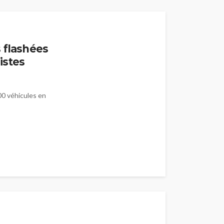
 flashées
Pistes
000 véhicules en