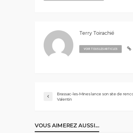
Terry Toirachié
VOIR TOUS LES ARTICLES
Brassac-les-Mines lance son site de renco
Valentin
VOUS AIMEREZ AUSSI...