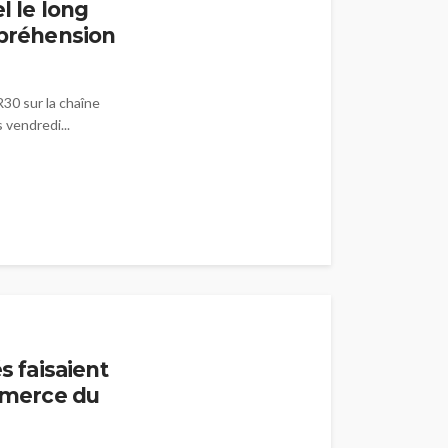
l le long
mpréhension
R30 sur la chaîne
vendredi...
s faisaient
ommerce du