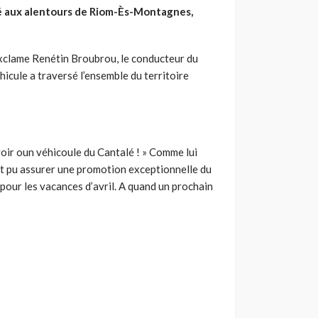
llé aux alentours de Riom-Ès-Montagnes,
 s’exclame Renétin Broubrou, le conducteur du
éhicule a traversé l’ensemble du territoire
 voir oun véhicoule du Cantalé ! » Comme lui
nt pu assurer une promotion exceptionnelle du
our les vacances d’avril. A quand un prochain