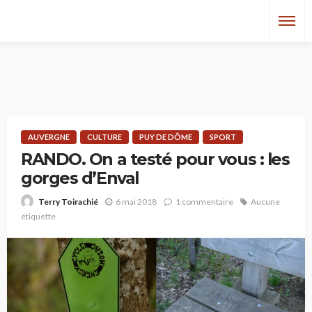
AUVERGNE
CULTURE
PUY DE DÔME
SPORT
RANDO. On a testé pour vous : les
gorges d’Enval
6 mai 2018
1 commentaire
Aucune
Terry Toirachié
étiquette