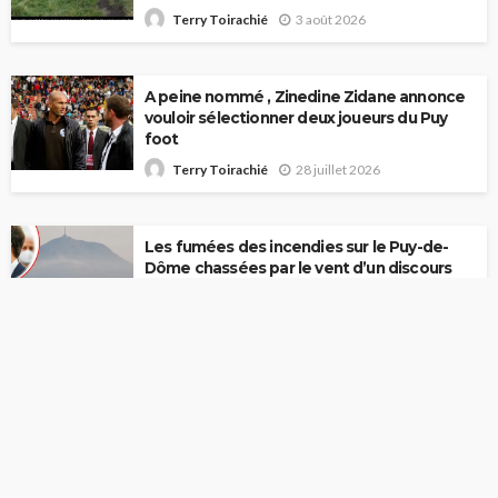
3 août 2026
Terry Toirachié
A peine nommé , Zinedine Zidane annonce
vouloir sélectionner deux joueurs du Puy
foot
28 juillet 2026
Terry Toirachié
Les fumées des incendies sur le Puy-de-
Dôme chassées par le vent d’un discours
d’Emmanuel Macron
25 juillet 2026
Terry Toirachié
Nous Écrire
A Propos
Politique De Confidentialité