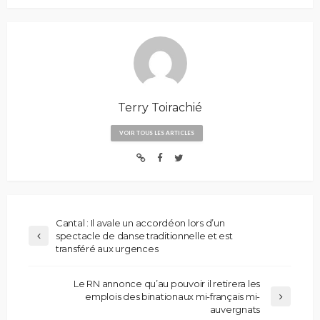
Terry Toirachié
VOIR TOUS LES ARTICLES
Cantal : Il avale un accordéon lors d’un
spectacle de danse traditionnelle et est
transféré aux urgences
Le RN annonce qu’au pouvoir il retirera les
emplois des binationaux mi-français mi-
auvergnats