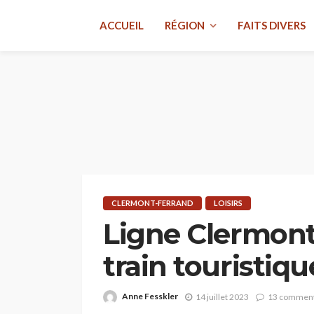
ACCUEIL
RÉGION
FAITS DIVERS
CLERMONT-FERRAND
LOISIRS
Ligne Clermont-
train touristiqu
Anne Fesskler
14 juillet 2023
13 comment