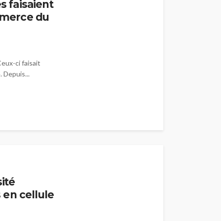
s faisaient
ommerce du
eux-ci faisait
 Depuis...
ité
en cellule