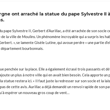
gne ont arraché la statue du pape Sylvestre II à 
ns.
du pape Sylvestre II, Gerbert d’Aurillac, a été arrachée de son socle 
le de la ville de Moulins. Un phénomène incroyable qui a surpris les ha
erbert. », se lamente Gisèle Lutine, qui avoue perdre « une partie d’e
ain département bourbonnais.
que penchée sur la place. Elle a également écrasé trois passants et dé
rajoute un plus à notre ville qui en avait bien besoin. Cela apporte u
tatue restera ici. « Il faut juste la redresser sur son socle et la lai
 pas de cette avis. Aurillac a déjà demandé un renvoi rapide de son pa
us qu’à espérer un nouveau gros coup de vent…