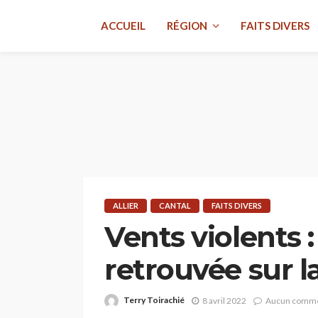
ACCUEIL
RÉGION
FAITS DIVERS
ALLIER
CANTAL
FAITS DIVERS
Vents violents :
retrouvée sur la
Terry Toirachié
8 avril 2022
Aucun comme