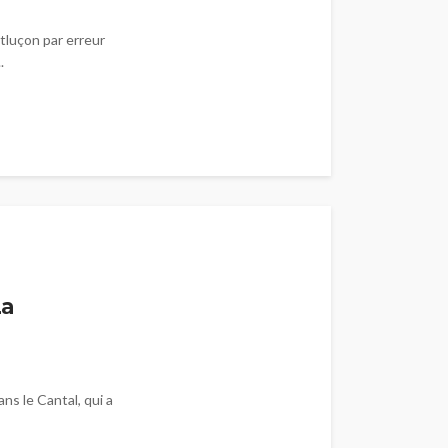
tluçon par erreur
.
s
La
ns le Cantal, qui a