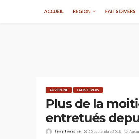
ACCUEIL
RÉGION
FAITS DIVERS
AUVERGNE
FAITS DIVERS
Plus de la moit
entretués depui
Terry Toirachié
20 septembre 2018
Aucu