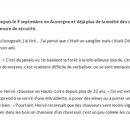
 depuis le 9 septembre en Auvergne et déjà plus de la moitié des
esure de sécurité.
i bougeait, j’ai tiré… J’ai pensé que c’était un sanglier mais c’était D
 son ami.
 « C’est du jamais vu. Ils balaient la forêt à la mitrailleuse lourde, c’
 de moyens, c’est vraiment difficile de verbaliser, on se sent menacés
ce Hervé, chasseur en Haute-Loire depuis plus de 32 ans. « On est e
pprend à se servir d’une mitraillette, à poser des mines ou à porter u
 bien . » Pourtant, Hervé reconnaît que des chasseurs sont moins vigil
nguer dans les bois un chasseur d’un chevreuil, c’est un peu comme les