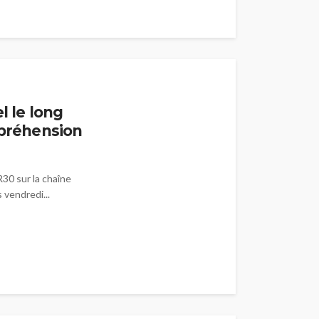
l le long
mpréhension
R30 sur la chaîne
vendredi...