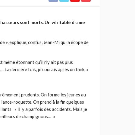
 chasseurs sont morts. Un véritable drame
édé », explique, confus, Jean-Mi qui a écopé de
est même étonnant qu’il n’y ait pas plus
… La dernière fois, je courais après un tank. »
xtrêmement prudents. On forme les jeunes au
n lance-roquette. On prend à la fin quelques
ants : « Il y a parfois des accidents. Mais je
 cueilleurs de champignons… »