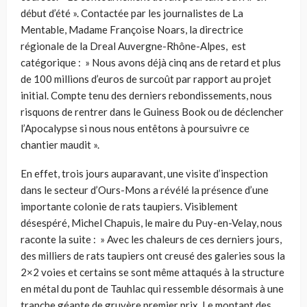
début d’été ». Contactée par les journalistes de La
Mentable, Madame Françoise Noars, la directrice
régionale de la Dreal Auvergne-Rhône-Alpes, est
catégorique : » Nous avons déjà cinq ans de retard et plus
de 100 millions d’euros de surcoût par rapport au projet
initial. Compte tenu des derniers rebondissements, nous
risquons de rentrer dans le Guiness Book ou de déclencher
l’Apocalypse si nous nous entêtons à poursuivre ce
chantier maudit ».
En effet, trois jours auparavant, une visite d’inspection
dans le secteur d’Ours-Mons a révélé la présence d’une
importante colonie de rats taupiers. Visiblement
désespéré, Michel Chapuis, le maire du Puy-en-Velay, nous
raconte la suite : » Avec les chaleurs de ces derniers jours,
des milliers de rats taupiers ont creusé des galeries sous la
2×2 voies et certains se sont même attaqués à la structure
en métal du pont de Tauhlac qui ressemble désormais à une
tranche géante de gruyère premier prix. Le montant des