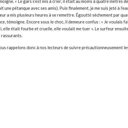
igne. « Le gars s’est mis à crier, il était au moins à quatre mètres de l
t une pétanque avec ses amis). Puis finalement, je me suis jeté à l’eau, 
urfeur a mis plusieurs heures à se remettre. Égoutté sèchement par qua
, témoigne. Encore sous le choc, il demeure confus : « Je voulais fai
i, elle était fourbe et cruelle, elle voulait me tuer ». Le surfeur ensu
 rassurants.
 nous rappelons donc à nos lecteurs de suivre précautionneusement l