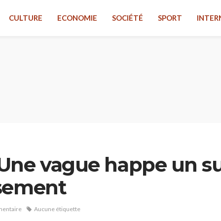
CULTURE
ECONOMIE
SOCIÉTÉ
SPORT
INTER
ne vague happe un surf
usement
entaire
Aucune étiquette