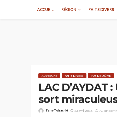
ACCUEIL
RÉGION
FAITS DIVERS
AUVERGNE
FAITS DIVERS
PUY DE DÔME
LAC D’AYDAT : U
sort miracule
Terry Toirachié
23 avril 2018
Aucun comm