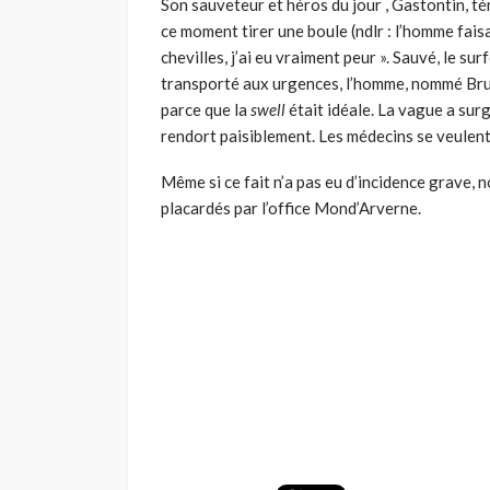
Son sauveteur et héros du jour , Gastontin, témo
ce moment tirer une boule (ndlr : l’homme faisai
chevilles, j’ai eu vraiment peur ». Sauvé, le s
transporté aux urgences, l’homme, nommé Bruce
parce que la
swell
était idéale. La vague a surg
rendort paisiblement. Les médecins se veulent
Même si ce fait n’a pas eu d’incidence grave,
placardés par l’office Mond’Arverne.