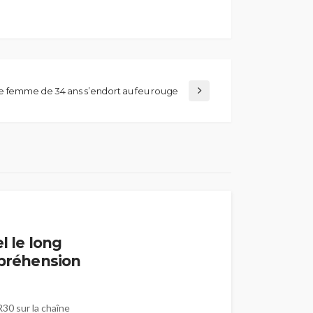
e femme de 34 ans s’endort au feu rouge
l le long
mpréhension
R30 sur la chaîne