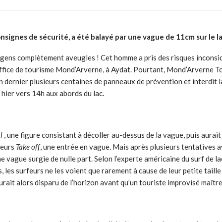
onsignes de sécurité, a été balayé par une vague de 11cm sur le la
 gens complètement aveugles ! Cet homme a pris des risques inconsidé
’office de tourisme Mond’Arverne, à Aydat. Pourtant, Mond’Arverne To
an dernier plusieurs centaines de panneaux de prévention et interdit la
 hier vers 14h aux abords du lac.
l
, une figure consistant à décoller au-dessus de la vague, puis aurait
ieurs
Take off
, une entrée en vague. Mais après plusieurs tentatives av
 vague surgie de nulle part. Selon l’experte américaine du surf de la
, les surfeurs ne les voient que rarement à cause de leur petite taille 
 aurait alors disparu de l’horizon avant qu’un touriste improvisé maît